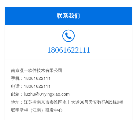
联系我们
18061622111
南京凝一软件技术有限公司
手机：18061622111
电话：18061622111
邮箱：liuzhu@01yingxiao.com
地址：江苏省南京市秦淮区永丰大道36号天安数码城5栋9楼
聪明掌柜（江南）研发中心