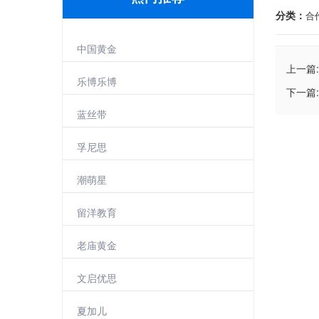
分类：
合
中国黄金
上一篇:
乐博乐博
下一篇:
蓝丝带
孚尼思
潮萌星
留洋教育
老庙黄金
文启优思
夏加儿