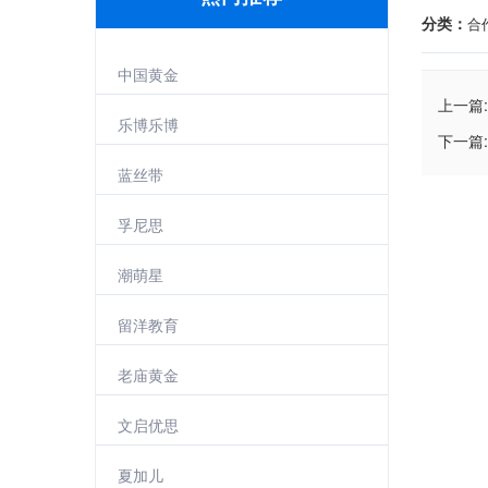
分类：
合
中国黄金
上一篇:
乐博乐博
下一篇:
蓝丝带
孚尼思
潮萌星
留洋教育
老庙黄金
文启优思
夏加儿