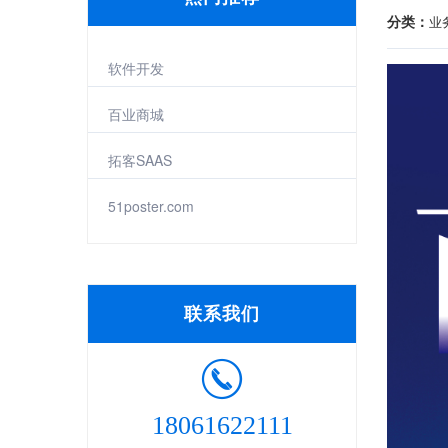
分类：
业
软件开发
百业商城
拓客SAAS
51poster.com
联系我们
18061622111